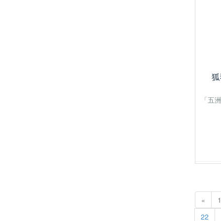
狐
「五
«
22