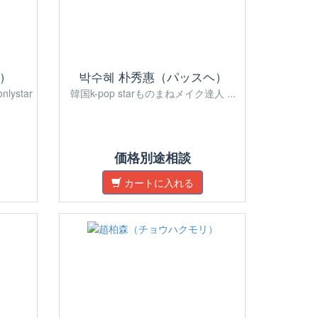
）
박수혜 朴秀惠（パッスヘ）
ystar
韓国k-pop starものまねメイク達人 ...
価格別途相談
カートに入れる