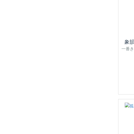
象
一番き