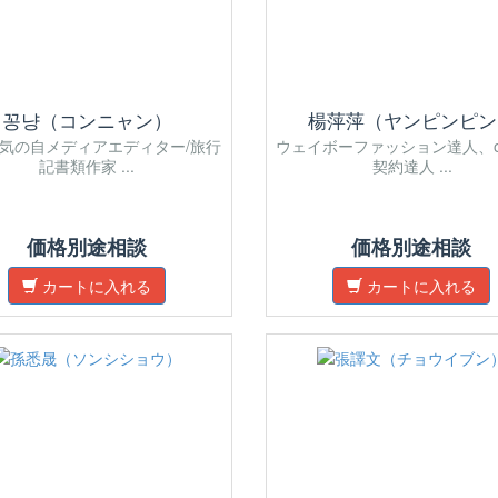
꽁냥（コンニャン）
楊萍萍（ヤンピンピン
気の自メディアエディター/旅行
ウェイボーファッション達人、onl
記書類作家 ...
契約達人 ...
価格別途相談
価格別途相談
カートに入れる
カートに入れる