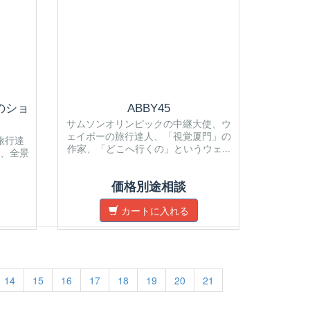
のショ
ABBY45
サムソンオリンピックの中継大使、ウ
ェイボーの旅行達人、「視覚厦門」の
旅行達
作家、「どこへ行くの」というウェ...
、全景
価格別途相談
カートに入れる
14
15
16
17
18
19
20
21