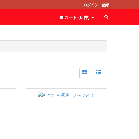
ログイン
登録
カート (
0
件
)