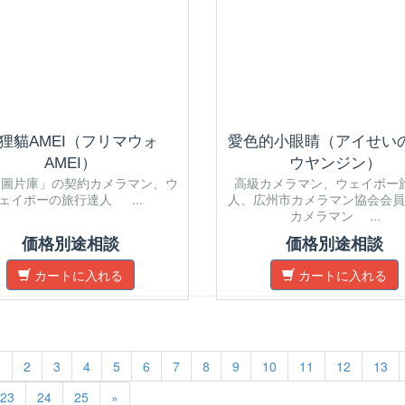
狸貓AMEI（フリマウォ
愛色的小眼睛（アイせい
AMEI）
ウヤンジン）
洲圖片庫」の契約カメラマン、ウ
高級カメラマン、ウェイボー
ェイボーの旅行達人 ...
人、広州市カメラマン協会会員
カメラマン ...
価格別途相談
価格別途相談
カートに入れる
カートに入れる
1
2
3
4
5
6
7
8
9
10
11
12
13
23
24
25
»