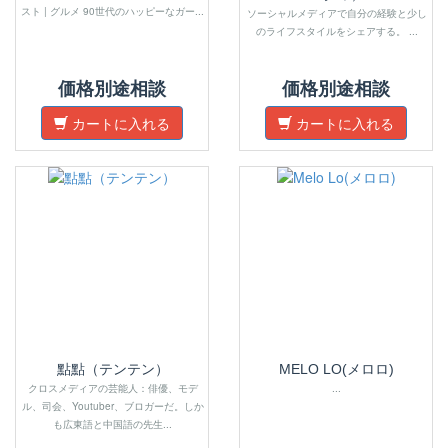
スト | グルメ 90世代のハッピーなガー...
ソーシャルメディアで自分の経験と少し
のライフスタイルをシェアする。 ...
価格別途相談
価格別途相談
カートに入れる
カートに入れる
點點（テンテン）
MELO LO(メロロ)
クロスメディアの芸能人：俳優、モデ
...
ル、司会、Youtuber、ブロガーだ。しか
も広東語と中国語の先生...