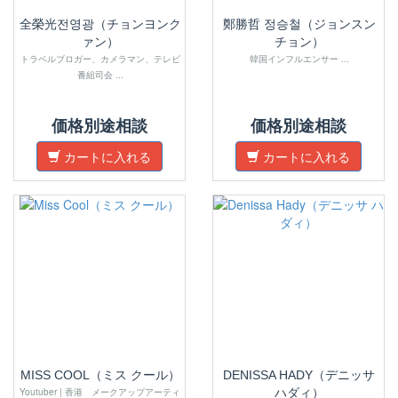
全榮光전영광（チョンヨンク
鄭勝哲 정승철（ジョンスン
ァン）
チョン）
トラベルブロガー、カメラマン、テレビ
韓国インフルエンサー ...
番組司会 ...
価格別途相談
価格別途相談
カートに入れる
カートに入れる
MISS COOL（ミス クール）
DENISSA HADY（デニッサ
Youtuber | 香港 メークアップアーティ
ハダィ）