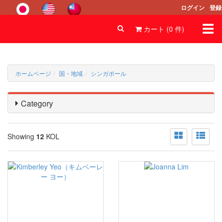
ログイン
登録
Togg
カート (
0
件
)
navi
ホームページ
国・地域
シンガポール
Category
Showing
12
KOL