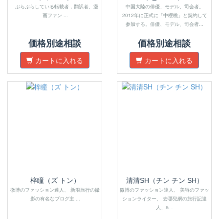
ぶらぶらしている転載者，翻訳者、漫
中国大陸の俳優、モデル、司会者。
画ファン ...
2012年に正式に「中櫻桃」と契約して
参加する。俳優、モデル、司会者...
価格別途相談
価格別途相談
カートに入れる
カートに入れる
梓瞳（ズ トン）
清清SH（チン チン SH）
微博のファッション達人、 新浪旅行の撮
微博のファッション達人、 美容のファッ
影の有名なブログ主 ...
ションライター、 去哪兒網の旅行記達
人、&...