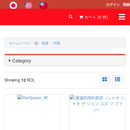
ログイン
登録
Togg
カート (
0
件
)
navi
ホームページ
国・地域
中国
Category
Showing
12
KOL