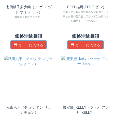
七個柚子多少錢（チ ゲ ユ ヅ
FEFE喆媽(FEFE ゼ マ)
ド サォ チャン）
千萬ファン數を持つ有名なブロガー，ク
リック量の普及者，アウトドア旅行のホ
微博の有名なブログ主 ...
テル体験師，二りの娘がいり,...
価格別途相談
価格別途相談
カートに入れる
カートに入れる
秋田六千（チョウ テン リョ
曹安娜_KELLY（ツァオ アン
ウ チェン）
ナ_KELLY）