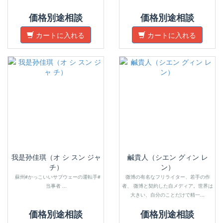
価格別途相談
価格別途相談
カートに入れる
カートに入れる
我是孙佳琪（オ シ スン ジャ
鹹貴人（シエン グィン レ
チ）
ン）
蘇州#かっこいいサブウェーの運転手#
微博の有名なフリライター、若手の作
当事者 ...
者、 微博と契約した自メディア。世界は
大きい、自分のことだけで精一...
価格別途相談
価格別途相談