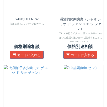
YANQUEEN_W
瀟瀟的簡約廚房（シャオ シ
美粧の達人、パワーブロガー ...
ャオ デ ジェン ユエ ツ ファ
ン）
グルメ旅行ライター， 正エネルギーいっ
ぱいの生活を追いかけて記録することに
夢中になっている...
価格別途相談
価格別途相談
カートに入れる
カートに入れる