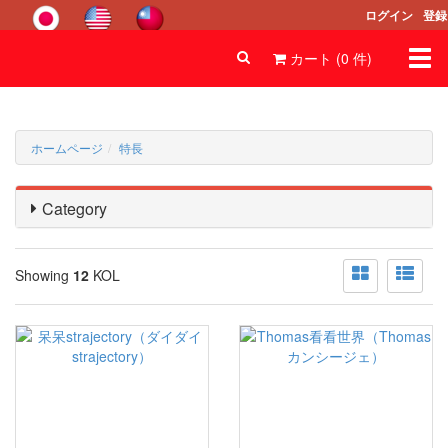
ログイン
登録
Togg
カート (
0
件
)
navi
ホームページ
特長
Category
Showing
12
KOL