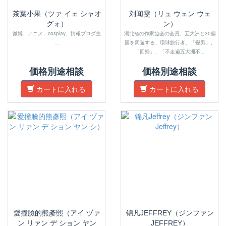
茶葉小果（ツァ イェ シャオ
刘闻雯（リュ ウェン ウェ
グォ）
ン）
微博、アニメ、cosplay、情報ブログ主
湖北省の作家協会の会員、五大洲と30個
...
国を周遊する、環球旅行者。「變男」、
「回歸」、「不走遍五大洲不...
価格別途相談
価格別途相談
カートに入れる
カートに入れる
愛撞臉的熊彥熙（アイ ヅァ
锦凡JEFFREY（ジンファン
ン リァン デ ション ヤン
JEFFREY）