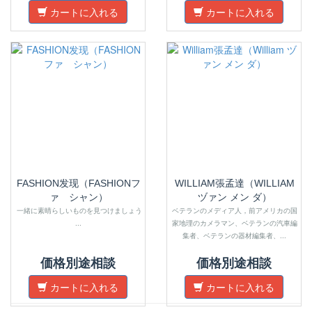
カートに入れる
カートに入れる
FASHION发现（FASHIONフ
WILLIAM張孟達（WILLIAM
ァ シャン）
ヅァン メン ダ）
一緒に素晴らしいものを見つけましょう
ベテランのメディア人，前アメリカの国
...
家地理のカメラマン、ベテランの汽車編
集者、ベテランの器材編集者、...
価格別途相談
価格別途相談
カートに入れる
カートに入れる