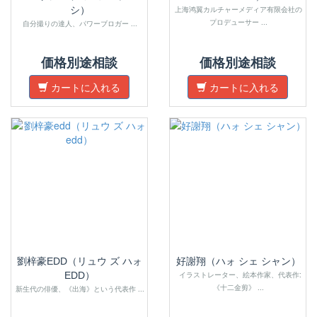
シ）
上海鸿翼カルチャーメディア有限会社の
プロデューサー ...
自分撮りの達人、パワーブロガー ...
価格別途相談
価格別途相談
カートに入れる
カートに入れる
劉梓豪EDD（リュウ ズ ハォ
好謝翔（ハォ シェ シャン）
EDD）
イラストレーター、絵本作家、代表作:
《十二金剪》 ...
新生代の俳優、《出海》という代表作 ...