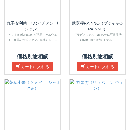
丸子安利菌（ワン ヅ アン リ
武嘉程RAINNO（ブジャチン
ジゥン）
RAINNO）
ソフトimplantationが得意，アムウェ
グラビアモデル、2010年に可樂生活
イ、種草の形式ファンに推薦する。 ...
Cover starの 特約モデル ...
価格別途相談
価格別途相談
カートに入れる
カートに入れる