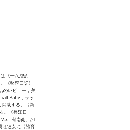
)
品は《十八層的
》、《整容日記》
店のレビュー，美
all Baby
，サッ
に掲載する。《新
る。《長江日
TV5、
湖南衛、
,
江
ビ局は彼女に
《體育