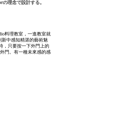
oorの理念で設計する。
dio料理教室，
一進教室就
創新中感知精湛的藝術魅
開啓冰箱時，只要按一下外門上的
外門。有一種未來感的感