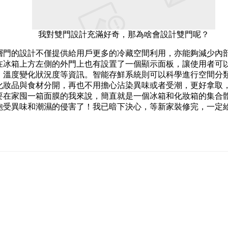
我對雙門設計充滿好奇，那為啥會設計雙門呢？
層門的設計不僅提供給用戶更多的冷藏空間利用，亦能夠減少內
在冰箱上方左側的外門上也有設置了一個顯示面板，讓使用者可
、溫度變化狀況度等資訊。智能存鮮系統則可以科學進行空間分
化妝品與食材分開，再也不用擔心沾染異味或者受潮，更好拿取
要在家囤一箱面膜的我來說，簡直就是一個冰箱和化妝箱的集合
飽受異味和潮濕的侵害了！我已暗下決心，等新家裝修完，一定給