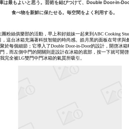
は最もよいと思う。芸術を結びつけて、Double Door-in-D
食べ物を新鮮に保たせる。毎空間をよく利用する。
粉絲俱樂部的活動，早上和好姐妹一起來到ABC Cooking Stu
引，這台冰箱充滿著科技智能的時尚感。
皓月黑的面板在苛求與
聚於每個細節；
它導入了Double Door-in-Door的設計，
門，
而左側中門的開關則是設計在冰箱的底部，按一下就可開啓
我完全被LG雙門中門冰箱的氣質所吸引。