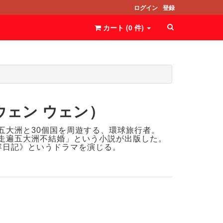
ログイン
登録
カート (
0
件
)
ウェン ウェン）
五大洲と30個国を周遊する、環球
旅行者。
走遍五大洲不結婚」という小説が出版した。
容日記》というドラマを演じる。