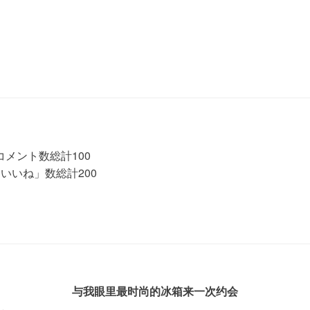
ント数総計100
いね」数総計200
与我眼里最时尚的冰箱来一次约会