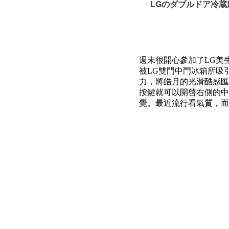
LGのダブルドア冷蔵庫
週末很開心參加了LG美生團
被LG雙門中門冰箱所吸
力，將皓月的光滑酷感匯
按鍵就可以開啓右側的中
覺。
最近流行看氣質，而