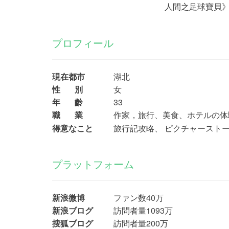
人間之足球寶貝
プロフィール
現在都市
湖北
性 別
女
年 齡
33
職 業
作家，旅行、美食、ホテルの体験師，
得意なこと
旅行記攻略、 ピクチャーストー
プラットフォーム
新浪微博
ファン数40万
新浪ブログ
訪問者量1093万
搜狐ブログ
訪問者量200万