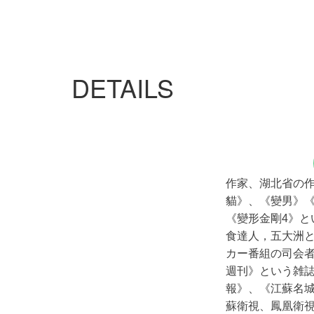
DETAILS
作家、湖北省の
貓》、《變男》
《變形金剛
4
》と
食達人，五大洲
カー番組の司会
週刊》という雑誌
報》、《江蘇名
蘇衛視、鳳凰衛