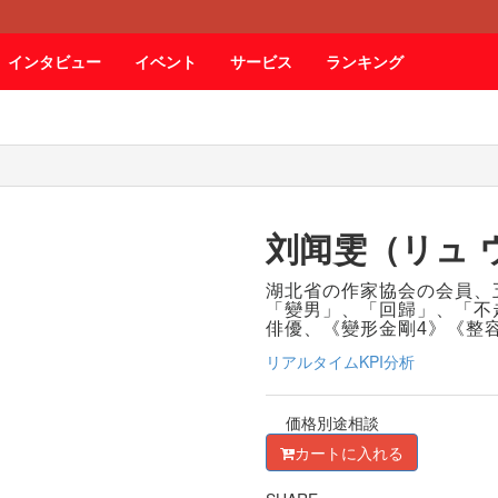
インタビュー
イベント
サービス
ランキング
刘闻雯（リュ 
湖北省の作家協会の会員、
「變男」、「回歸」、「不
俳優、《變形金剛
4
》《整
リアルタイムKPI分析
価格別途相談
カートに入れる