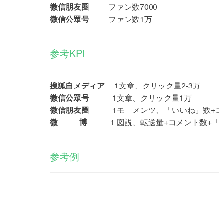
微信朋友圈
ファン数
7000
微信公眾号
ファン数
1万
参考KPI
搜狐自メディア
1文章、クリック量2-3万
微信公眾号
1文章、クリック量1万
微信朋友圈
1モーメンツ、「いいね」数+コメ
微 博
1 図説、転送量+コメント数+「い
参考例