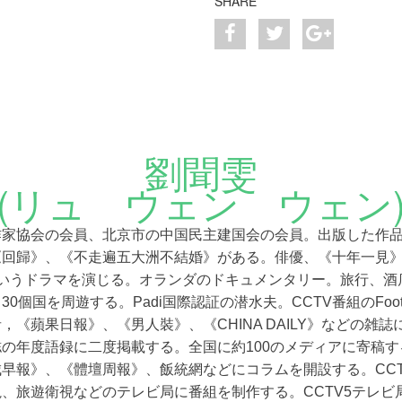
SHARE
劉聞雯
(リュ ウェン ウェン
作家協会の会員、北京市の中国民主建国会の会員。出版した作
《回歸》、《不走遍五大洲不結婚》がある。俳優、《十年一見
いうドラマを演じる。オランダのドキュメンタリー。旅行、酒
と
30個国を周遊する。
Padi国際認証の潜水夫
。
CCTV番組のFootb
者，《蘋果日報》、《男人裝》、《
CHINA DAILY
》などの雑誌
の年度語録に二度掲載する。全国に約100のメディアに寄稿す
城早報》、《體壇周報》、飯統網などにコラムを開設する。
CC
視、旅遊衛視などのテレビ局に番組を制作する。
CCTV5テレ