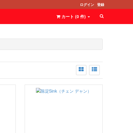
ログイン
登録
カート (
0
件
)