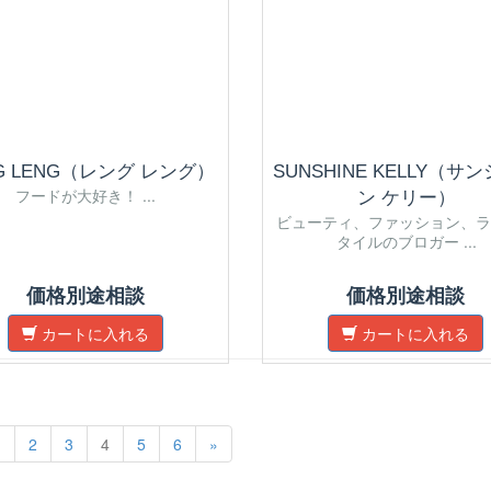
G LENG（レング レング）
SUNSHINE KELLY（サ
フードが大好き！ ...
ン ケリー）
ビューティ、ファッション、ラ
タイルのブロガー ...
価格別途相談
価格別途相談
カートに入れる
カートに入れる
1
2
3
4
5
6
»