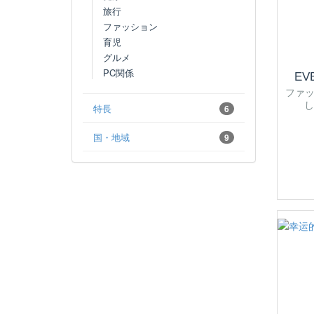
旅行
ファッション
育児
グルメ
PC関係
E
ファ
し
特長
6
国・地域
9